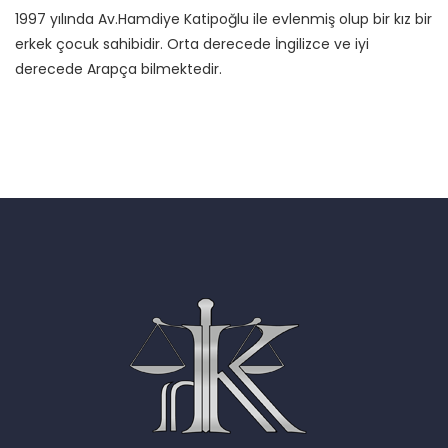
1997 yılında Av.Hamdiye Katipoğlu ile evlenmiş olup bir kız bir
erkek çocuk sahibidir. Orta derecede İngilizce ve iyi
derecede Arapça bilmektedir.