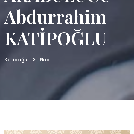
Abdurrahim
KATİPOĞLU
Katipoğlu
Ekip