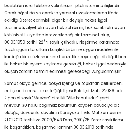
başlatılan icra takibine vaki itirazın iptali istemine ilişkindir.
Gerek öğretide ve gerekse yargısal uygulamalarda ifade
edildiği üzere; ecrimisil, diğer bir deyişle haksız işgal
tazminatı, zilyet olmayan hak sahibinin, hak sahibi olmayan
kötüniyetli zilyetten isteyebileceği bir tazminat olup,
08.03.1950 tarihli 22/4 sayılı İçtihadı Birleştirme Kararında;
fuzuli işgalin tarafların karşılıklı birbirine uygun iradeleri ile
kurduğu kira sözleşmesine benzetilemeyeceği, niteliği itibarı
ile haksız bir eylem sayılması gerektiği, haksız işgal nedeniyle
oluşan zararın tazmin edilmesi gerekeceği vurgulanmıştır.
Somut olaya gelince, dosya içeriği ve toplanan delillerden;
çekişme konusu İzmir İli Çiğli İlçesi Balatçık Mah. 22086 ada
2 parsel sayılı "Mesken" nitelikli "Aile konutudur" şerhi
mevcut 30 no.lu bağımsız bölümün kayden davacıya ait
olduğu, davacı ile davalının Karşıyaka 1. Aile Mahkemesinin
21.01.2010 tarihli ve 2009/548 Esas, 2010/25 Karar sayılı ilamı
ile boşandıkları, boşanma ilamının 30.03.2010 tarihinde