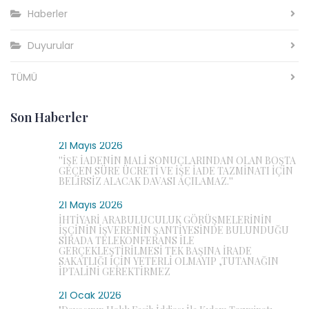
Haberler
Duyurular
TÜMÜ
Son Haberler
21 Mayıs 2026
''İŞE İADENİN MALİ SONUÇLARINDAN OLAN BOŞTA
GEÇEN SÜRE ÜCRETİ VE İŞE İADE TAZMİNATI İÇİN
BELİRSİZ ALACAK DAVASI AÇILAMAZ.''
21 Mayıs 2026
İHTİYARİ ARABULUCULUK GÖRÜŞMELERİNİN
İŞÇİNİN İŞVERENİN ŞANTİYESİNDE BULUNDUĞU
SIRADA TELEKONFERANS İLE
GERÇEKLEŞTİRİLMESİ TEK BAŞINA İRADE
SAKATLIĞI İÇİN YETERLİ OLMAYIP ,TUTANAĞIN
İPTALİNİ GEREKTİRMEZ
21 Ocak 2026