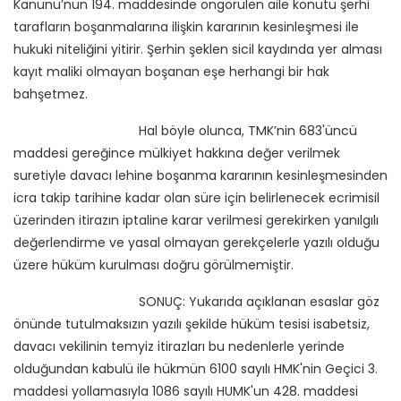
Kanunu’nun 194. maddesinde öngörülen aile konutu şerhi
tarafların boşanmalarına ilişkin kararının kesinleşmesi ile
hukuki niteliğini yitirir. Şerhin şeklen sicil kaydında yer alması
kayıt maliki olmayan boşanan eşe herhangi bir hak
bahşetmez.
Hal böyle olunca, TMK’nin 683'üncü
maddesi gereğince mülkiyet hakkına değer verilmek
suretiyle davacı lehine boşanma kararının kesinleşmesinden
icra takip tarihine kadar olan süre için belirlenecek ecrimisil
üzerinden itirazın iptaline karar verilmesi gerekirken yanılgılı
değerlendirme ve yasal olmayan gerekçelerle yazılı olduğu
üzere hüküm kurulması doğru görülmemiştir.
SONUÇ: Yukarıda açıklanan esaslar göz
önünde tutulmaksızın yazılı şekilde hüküm tesisi isabetsiz,
davacı vekilinin temyiz itirazları bu nedenlerle yerinde
olduğundan kabulü ile hükmün 6100 sayılı HMK'nin Geçici 3.
maddesi yollamasıyla 1086 sayılı HUMK'un 428. maddesi