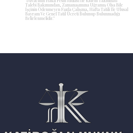
"Davacının Haklı Fesih İddiası İle Kıdem Tazminatı
Talebi Bakımından, Zamanaşımına Uğramış Olsa Bile
İşçinin Ödenmeyen Fazla Çalışma, Hafta Tatili İle Ulusal
Bayram Ve Genel Tatil Ücreti Bulunup Bulunmadığı
Belirlenmelidir."