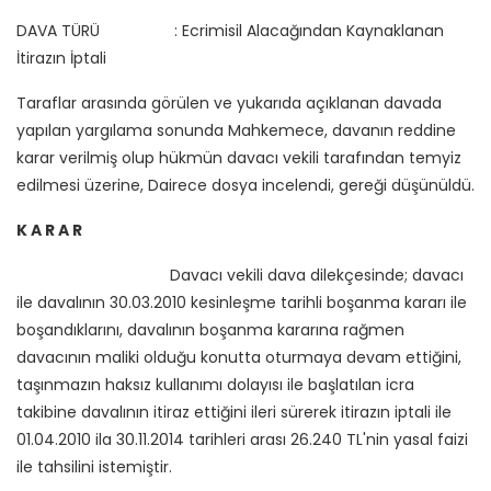
DAVA TÜRÜ : Ecrimisil Alacağından Kaynaklanan
İtirazın İptali
Taraflar arasında görülen ve yukarıda açıklanan davada
yapılan yargılama sonunda Mahkemece, davanın reddine
karar verilmiş olup hükmün davacı vekili tarafından temyiz
edilmesi üzerine, Dairece dosya incelendi, gereği düşünüldü.
K A R A R
Davacı vekili dava dilekçesinde; davacı
ile davalının 30.03.2010 kesinleşme tarihli boşanma kararı ile
boşandıklarını, davalının boşanma kararına rağmen
davacının maliki olduğu konutta oturmaya devam ettiğini,
taşınmazın haksız kullanımı dolayısı ile başlatılan icra
takibine davalının itiraz ettiğini ileri sürerek itirazın iptali ile
01.04.2010 ila 30.11.2014 tarihleri arası 26.240 TL'nin yasal faizi
ile tahsilini istemiştir.