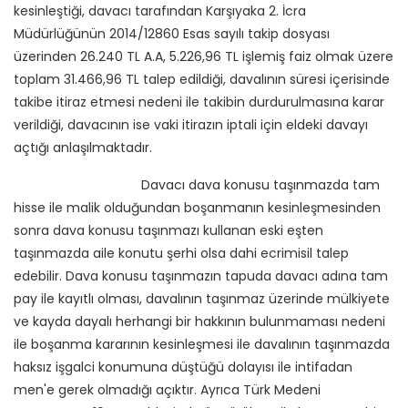
kesinleştiği, davacı tarafından Karşıyaka 2. İcra
Müdürlüğünün 2014/12860 Esas sayılı takip dosyası
üzerinden 26.240 TL A.A, 5.226,96 TL işlemiş faiz olmak üzere
toplam 31.466,96 TL talep edildiği, davalının süresi içerisinde
takibe itiraz etmesi nedeni ile takibin durdurulmasına karar
verildiği, davacının ise vaki itirazın iptali için eldeki davayı
açtığı anlaşılmaktadır.
Davacı dava konusu taşınmazda tam
hisse ile malik olduğundan boşanmanın kesinleşmesinden
sonra dava konusu taşınmazı kullanan eski eşten
taşınmazda aile konutu şerhi olsa dahi ecrimisil talep
edebilir. Dava konusu taşınmazın tapuda davacı adına tam
pay ile kayıtlı olması, davalının taşınmaz üzerinde mülkiyete
ve kayda dayalı herhangi bir hakkının bulunmaması nedeni
ile boşanma kararının kesinleşmesi ile davalının taşınmazda
haksız işgalci konumuna düştüğü dolayısı ile intifadan
men'e gerek olmadığı açıktır. Ayrıca Türk Medeni